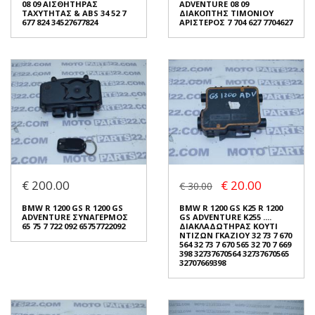
08 09 ΑΙΣΘΗΤΗΡΑΣ
ADVENTURE 08 09
Σε Απόθεμα: 1
ΤΑΧΥΤΗΤΑΣ & ABS 34 52 7
ΔΙΑΚΟΠΤΗΣ ΤΙΜΟΝΙΟΥ
Σε Απόθεμα: 1
677 824 34527677824
ΑΡΙΣΤΕΡΟΣ 7 704 627 7704627
Κατάσταση:
Κατάσταση:
Μεταχειρισμένο
Μεταχειρισμένο
Προέλευση:
Original
Προέλευση:
Original
Νούμερο Αγγελίας (SKU):
Νούμερο Αγγελίας (SKU):
41141
41146
Συνδεθείτε για αγορά
Συνδεθείτε για αγορά
BMW R 1200 GS ADVENTURE
BMW R 1200 GS R 1200 GS
08 09 ΑΙΣΘΗΤΗΡΑΣ
ADVENTURE 08 09
ΤΑΧΥΤΗΤΑΣ & ABS 34 52 7
ΔΙΑΚΟΠΤΗΣ ΤΙΜΟΝΙΟΥ
€ 200.00
€ 20.00
677 824 34527677824
ΑΡΙΣΤΕΡΟΣ 7 704 627 7704627
€ 30.00
€ 80.00
€ 80.00
BMW R 1200 GS R 1200 GS
BMW R 1200 GS K25 R 1200
ADVENTURE ΣΥΝΑΓΕΡΜΟΣ
GS ADVENTURE K255 ....
65 75 7 722 092 65757722092
ΔΙΑΚΛΑΔΩΤΗΡΑΣ ΚΟΥΤΙ
Σε Απόθεμα: 1
Σε Απόθεμα: 1
ΝΤΙΖΩΝ ΓΚΑΖΙΟΥ 32 73 7 670
564 32 73 7 670 565 32 70 7 669
Κατάσταση:
Κατάσταση:
398 32737670564 32737670565
Μεταχειρισμένο
Μεταχειρισμένο
32707669398
Προέλευση:
Original
Προέλευση:
Original
Νούμερο Αγγελίας (SKU):
Νούμερο Αγγελίας (SKU):
41130
41123