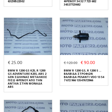
63238522502
ΦΡΕΝΟΥ 34 32 7 723 682
34327723682
BMW R 1200 GS ADVENTURE
BMW R 1200 GS K25, R 1200
K255, R 1200 GS .... ΠΙΣΩ ΔΕΞΙ
GS ADVENTURE K255 ...
ΦΛΑΣ ΛΕΝΤ 63 23 8 522 502
ΣΩΛΗΝΑΣ ΥΓΡΟΥ ΠΙΣΩ
63238522502
ΦΡΕΝΟΥ 34 32 7 723 682
€ 25.00
€ 90.00
34327723682
€ 120.00
€ 40.00
€ 25.00
BMW R 1200 GS K25, R 1200
BMW R 1200 GS, R 1200 S ...
GS ADVENTURE K255, ABS 2
ΒΑΛΒΙΔΑ ΣΤΡΟΦΩΝ
Σε Απόθεμα: 1
GEN ΣΩΛΗΝΑΣ ΜΕΤΑΛΙΚΟΣ
ΒΑΛΒΙΔΑ ΡΕΛΑΝΤΙ VDO 13 54
Σε Απόθεμα: 1
ΠΙΣΩ ΦΡΕΝΟΥ ΑΠΟ ΤΗΝ
7 672 966 13547672966
Κατάσταση:
ΑΝΤΛΙΑ ΣΤΗΝ ΜΟΝΑΔΑ
Κατάσταση:
Μεταχειρισμένο
ABS
Μεταχειρισμένο
Προέλευση:
Original
Προέλευση:
Original
Νούμερο Αγγελίας (SKU):
Νούμερο Αγγελίας (SKU):
41201
41185