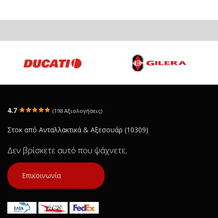
GILERA NEXUS 500 i '04 ΒΑΣΕΙΣ ΠΑΡΟΧΗΣ
ΒΕΝΖΙΝΗΣ
€ 15.00
Σε Απόθεμα: 1
Κατάσταση:
Μεταχειρισμένο
4.7
(198 Αξιολογήσεις)
Προέλευση:
Original
Νούμερο Αγγελίας (SKU): 26827
Στοκ από Ανταλλακτικά & Αξεσουάρ (10309)
Δεν βρίσκετε αυτό που ψάχνετε;
Συνδεθείτε για αγορά
Επικοινωνία