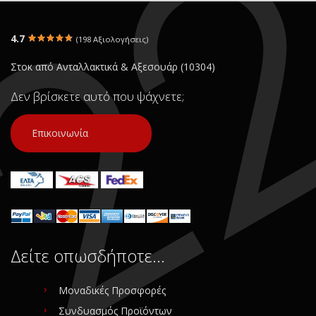
(13%)
Σε Απόθεμα: 2
Σε Απόθεμα: 1
4.7
(198 Αξιολογήσεις)
Κατάσταση:
Κατάσταση:
Μεταχειρισμένο
Μεταχειρισμένο
Στοκ από Ανταλλακτικά & Αξεσουάρ (10304)
Προέλευση:
Original
Προέλευση:
Original
Νούμερο Αγγελίας
Νούμερο Αγγελίας
Δεν βρίσκετε αυτό που ψάχνετε;
(SKU): 23462
(SKU): 17720
Επικοινωνία
Συνδεθείτε για αγορά
Συνδεθείτε για αγορά
Δείτε οπωσδήποτε…
Μοναδικές Προσφορές
Συνδυασμός Προϊόντων