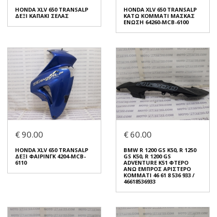
€ 120.00
€ 40.00
HONDA XLV 650 TRANSALP
HONDA XLV 650 TRANSALP
ΔΕΞΙ ΚΑΠΑΚΙ ΣΕΛΑΣ
ΚΑΤΩ ΚΟΜΜΑΤΙ ΜΑΣΚΑΣ
ΕΝΩΣΗ 64260-MCB-6100
Σε Απόθεμα: 1
Σε Απόθεμα: 1
Κατάσταση:
Κατάσταση:
Μεταχειρισμένο
Μεταχειρισμένο
Προέλευση:
Original
Προέλευση:
Original
Νούμερο Αγγελίας (SKU):
Νούμερο Αγγελίας (SKU):
54247
54245
Συνδεθείτε για αγορά
Συνδεθείτε για αγορά
HONDA XLV 650 TRANSALP
HONDA XLV 650 TRANSALP
ΔΕΞΙ ΚΑΠΑΚΙ ΣΕΛΑΣ
ΚΑΤΩ ΚΟΜΜΑΤΙ ΜΑΣΚΑΣ
€ 90.00
€ 60.00
ΕΝΩΣΗ 64260-MCB-6100
€ 40.00
€ 40.00
HONDA XLV 650 TRANSALP
BMW R 1200 GS K50, R 1250
ΔΕΞΙ ΦΑΙΡΙΝΓΚ 4204-MCB-
GS K50, R 1200 GS
Σε Απόθεμα: 1
6110
ADVENTURE K51 ΦΤΕΡO
Σε Απόθεμα: 1
ΑΝΩ ΕΜΠΡΟΣ ΑΡΙΣΤΕΡΟ
Κατάσταση:
ΚΟΜΜΑΤΙ 46 61 8 536 933 /
Κατάσταση:
Μεταχειρισμένο
46618536933
Μεταχειρισμένο
Προέλευση:
Original
Προέλευση:
Original
Νούμερο Αγγελίας (SKU):
Νούμερο Αγγελίας (SKU):
54243
54241