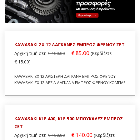
Κερδίζετε:
€ 50.00
(20%)
(42%)
Σε Απόθεμα: 1
Σε Απόθεμα: 1
Κατάσταση:
Κατάσταση:
Μεταχειρισμένο
Μεταχειρισμένο
Προέλευση:
Original
Προέλευση:
Original
Νούμερο Αγγελίας
Νούμερο Αγγελίας
(SKU): 33779
KAWASAKI ZX 12 ΔΑΓΚΑΝΕΣ ΕΜΠΡΟΣ ΦΡΕΝΟΥ ΣΕΤ
(SKU): 27199
€ 85.00
Αρχική τιμή σετ:
€ 100.00
(Κερδίζετε:
€ 15.00)
Συνδεθείτε για αγορά
Συνδεθείτε για αγορά
KAWASAKI ZX 12 ΑΡΙΣΤΕΡΗ ΔΑΓΚΑΝΑ ΕΜΠΡΟΣ ΦΡΕΝΟΥ
KAWASAKI ZX 12 ΔΕΞΙΑ ΔΑΓΚΑΝΑ ΕΜΠΡΟΣ ΦΡΕΝΟΥ ΚΟΜΠΛΕ
KAWASAKI KLE 400, KLE 500 ΜΠΟΥΚΑΛΕΣ ΕΜΠΡΟΣ
ΣΕΤ
€ 140.00
Αρχική τιμή σετ:
€ 160.00
(Κερδίζετε: