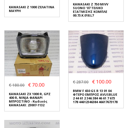
KAWASAKI Z 750 MIVV
KAWASAKI Z 1000 ΖΕΛΑΤΙΝΑ
SUONO '07 ΤΕΛΙΚΟ
ΜΑΥΡΗ
ΕΞΑΤΜΙΣΗΣ ΚΟΜΠΛΕ
00.73.K.018.L7
KAWASAKI Z 750 MIVV
KAWASAKI Z 1000 ΖΕΛΑΤΙΝΑ
SUONO '07 ΤΕΛΙΚΟ
ΜΑΥΡΗ
ΕΞΑΤΜΙΣΗΣ ΚΟΜΠΛΕ
€ 100.00
€ 287.00
00.73.K.018.L7
€ 70.00
€ 70.00
€ 86.00
€ 180.00
€ 500.00
€ 740.00
Κερδίζετε:
€ 16.00 (19%)
BMW F 650 GS R 13 01 04
KAWASAKI ZX 1000 R, GPZ
ΦΤΕΡΟ ΕΜΠΡΟΣ AVUSBLUE
Κερδίζετε:
€ 240.00 (33%)
400 R, NINJA ΦΑΝΑΡΙ
2 44 61 2 346 384 46 61 7 673
Σε Απόθεμα: 1
ΜΠΡΟΣΤΙΝΟ - Κωδικός
178 44612346384 46617673178
KAWASAKI: 23007-1132
Σε Απόθεμα: 1
Κατάσταση:
Καινούριο
Κατάσταση:
Καινούριο
Προέλευση:
Original
Προέλευση:
Original
Νούμερο Αγγελίας (SKU):
Νούμερο Αγγελίας (SKU):
7351