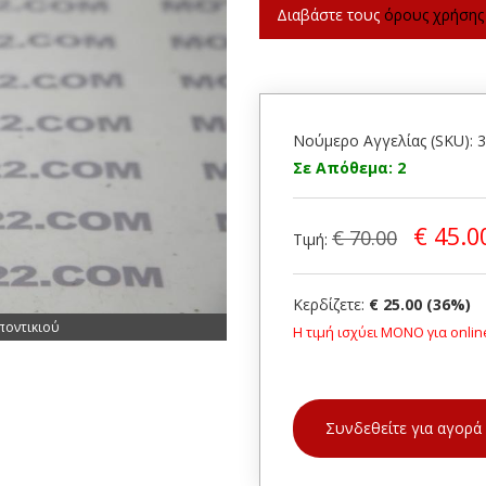
Διαβάστε τους
όρους χρήσης
Νούμερο Αγγελίας (SKU): 
Σε Απόθεμα: 2
€ 45.0
€ 70.00
Τιμή:
Κερδίζετε:
€ 25.00 (36%)
ποντικιού
Η τιμή ισχύει ΜΟΝΟ για onlin
Συνδεθείτε για αγορά