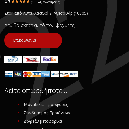
4.7
(198 Αξιολογήσεις)
Σε Απόθεμα: 1
Κατάσταση:
Στοκ από Ανταλλακτικά & Αξεσουάρ (10305)
Μεταχειρισμένο
Προέλευση:
Original
Δεν βρίσκετε αυτό που ψάχνετε;
Νούμερο Αγγελίας (SKU):
5781
Επικοινωνία
Συνδεθείτε για αγορά
Δείτε οπωσδήποτε…
Μοναδικές Προσφορές
Συνδυασμός Προϊόντων
Δωρεάν μεταφορικά