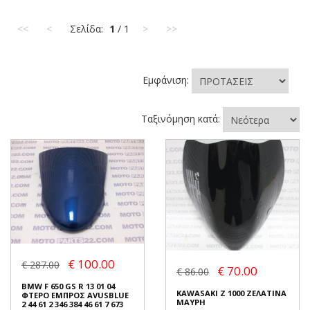
<<
<
Σελίδα:
1
/ 1
>
>>
Εμφάνιση:
Ταξινόμηση κατά:
€ 100.00
€ 287.00
€ 70.00
€ 86.00
BMW F 650 GS R 13 01 04
KAWASAKI Z 1000 ΖΕΛΑΤΙΝΑ
ΦΤΕΡΟ ΕΜΠΡΟΣ AVUSBLUE
ΜΑΥΡΗ
2 44 61 2 346 384 46 61 7 673