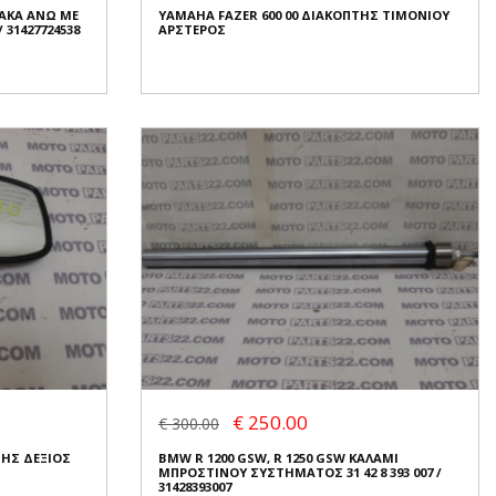
ΛΑΚΑ ΑΝΩ ΜΕ
YAMAHA FAZER 600 00 ΔΙΑΚΟΠΤΗΣ ΤΙΜΟΝΙΟΥ
Κατάσταση:
Μεταχειρισμένο
 31427724538
ΑΡΣΤΕΡΟΣ
Προέλευση:
Original
Νούμερο Αγγελίας (SKU): 53728
Συνδεθείτε για αγορά
ΛΑΚΑ ΑΝΩ ΜΕ
 31427724538
YAMAHA FAZER 600 00 ΔΙΑΚΟΠΤΗΣ ΤΙΜΟΝΙΟΥ
ΑΡΣΤΕΡΟΣ
€ 35.00
€ 250.00
€ 300.00
Σε Απόθεμα: 1
ΤΗΣ ΔΕΞΙΟΣ
BMW R 1200 GSW, R 1250 GSW ΚΑΛΑΜΙ
Κατάσταση:
Μεταχειρισμένο
ΜΠΡΟΣΤΙΝΟΥ ΣΥΣΤΗΜΑΤΟΣ 31 42 8 393 007 /
Προέλευση:
Original
31428393007