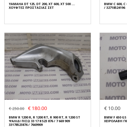
ΥΑΜΑΗΑ DT 125, DT 200, XT 600, XT 500 ....
BMW C 600, C 
Κατάσταση:
Μεταχειρισμένο
Κατάσταση:
Με
ΧΟΥΦΤΕΣ ΠΡΟΣΤΑΣΙΑΣ ΣΕΤ
/ 32718524196
Προέλευση:
Original
Προέλευση:
Or
Νούμερο Αγγελίας (SKU): 53765
Νούμερο Αγγελ
Συνδεθείτε για αγορά
Συνδεθε
BMW C 600, C 
/ 32718524196
ΥΑΜΑΗΑ DT 125, DT 200, XT 600, XT 500 ....
ΧΟΥΦΤΕΣ ΠΡΟΣΤΑΣΙΑΣ ΣΕΤ
€
€ 120.00
€ 30.00
Κερδίζετε:
€ 40
€ 180.00
€ 10.00
€ 250.00
Σε Απόθεμα: 1
Σε Απόθεμ
BMW R 1200 R, R 1200 RT, R 900 RT, R 1200 ST
BMW F 650 GS 
Κατάσταση:
Μεταχειρισμένο
Κατάσταση:
Με
ΨΑΛΙΔΙ ΠΙΣΩ 33 17 8 523 876 / 7 669 909
ΧΕΙΡΟΛΑΒΗ Γ
Προέλευση:
Original
Προέλευση:
Or
33178523876 / 7669909