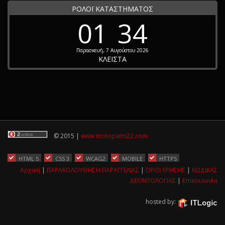
ΡΟΛΟΪ ΚΑΤΑΣΤΗΜΑΤΟΣ
01
34
Παρασκευή, 7 Αυγούστου 2026
ΚΛΕΙΣΤΑ
© 2015 |
www.motoparts22.com
HTML 5
CSS 3
WCAG2
MOBILE
HTTPS
Αρχική
|
ΠΑΡΑΚΟΛΟΥΘΗΣΗ ΠΑΡΑΓΓΕΛΙΑΣ
|
ΌΡΟΙ ΧΡΗΣΗΣ
|
ΚΩΔΙΚΑΣ
ΔΕΟΝΤΟΛΟΓΙΑΣ
|
Επικοινωνία
hosted by: