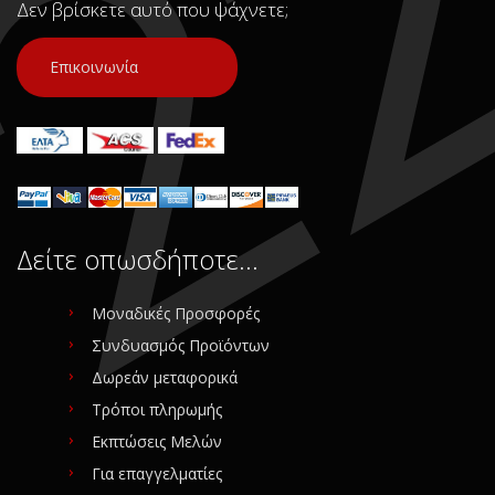
Προέλευση:
Original
Δεν βρίσκετε αυτό που ψάχνετε;
Νούμερο Αγγελίας (SKU):
Νούμερο Αγγελίας (SKU):
23704
24524
Επικοινωνία
Συνδεθείτε για αγορά
Συνδεθείτε για αγορά
Δείτε οπωσδήποτε…
Μοναδικές Προσφορές
Συνδυασμός Προϊόντων
Δωρεάν μεταφορικά
Τρόποι πληρωμής
Εκπτώσεις Μελών
Για επαγγελματίες