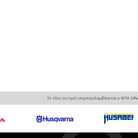
€ 30.00
Σε Απόθεμα: 1
Κατάσταση:
Μεταχειρισμένο
Προέλευση:
Original
Νούμερο Αγγελίας (SKU): 16762
Συνδεθείτε για αγορά
Σε όλες τις τιμές συμπεριλαμβάνεται ο ΦΠΑ 24%