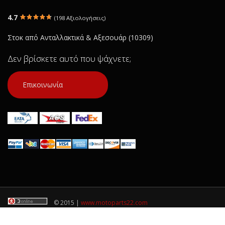
Κατάσταση:
Μεταχειρισμένο
Κατάσταση:
Με
4.7
(198 Αξιολογήσεις)
Προέλευση:
Original
Προέλευση:
Or
Νούμερο Αγγελίας (SKU): 16760
Νούμερο Αγγελ
Στοκ από Ανταλλακτικά & Αξεσουάρ (10309)
Δεν βρίσκετε αυτό που ψάχνετε;
Συνδεθείτε για αγορά
Συνδεθε
Επικοινωνία
© 2015 |
www.motoparts22.com