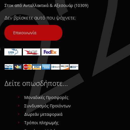
Κατάσταση:
Κατάσταση:
Στοκ από Ανταλλακτικά & Αξεσουάρ (10309)
Μεταχειρισμένο
Μεταχειρισμένο
Προέλευση:
Original
Προέλευση:
Original
Δεν βρίσκετε αυτό που ψάχνετε;
Νούμερο Αγγελίας (SKU):
Νούμερο Αγγελίας (SKU):
31546
31543
Επικοινωνία
Συνδεθείτε για αγορά
Συνδεθείτε για αγορά
Δείτε οπωσδήποτε…
Μοναδικές Προσφορές
Συνδυασμός Προϊόντων
Δωρεάν μεταφορικά
Τρόποι πληρωμής