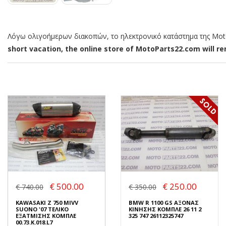
Λόγω ολιγοήμερων διακοπών, το ηλεκτρονικό κατάστημα της MotoP
short vacation, the online store of MotoParts22.com will rem
€ 500.00
€ 250.00
€ 740.00
€ 350.00
KAWASAKI Z 750 MIVV
BMW R 1100 GS ΑΞΟΝΑΣ
SUONO '07 ΤΕΛΙΚΟ
ΚΙΝΗΣΗΣ ΚΟΜΠΛΕ 26 11 2
ΕΞΑΤΜΙΣΗΣ ΚΟΜΠΛΕ
325 747 26112325747
00.73.K.018.L7