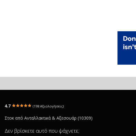
4.7
(198 Αξιολογήσεις)
Στοκ από Ανταλλακτικά & Αξεσουάρ (10309)
Δεν βρίσκετε αυτό που ψάχνετε;