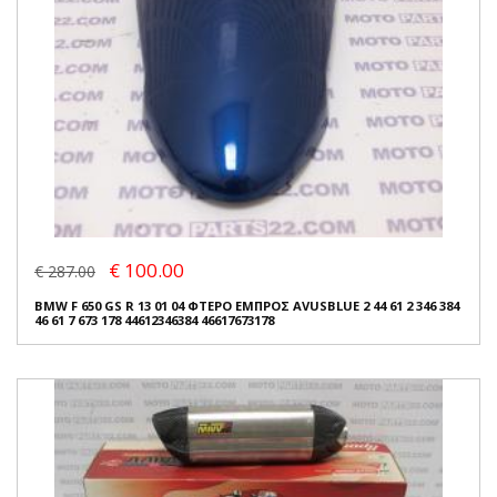
€ 100.00
€ 287.00
BMW F 650 GS R 13 01 04 ΦΤΕΡΟ ΕΜΠΡΟΣ AVUSBLUE 2 44 61 2 346 384
46 61 7 673 178 44612346384 46617673178