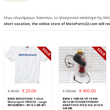
Λόγω ολιγοήμερων διακοπών, το ηλεκτρονικό κατάστημα της MotoP
short vacation, the online store of MotoParts22.com will rem
€ 20.00
€ 400.00
€ 43.00
€ 700.00
BMW ΜΠΛΟΥΖΑΚΙ T-Shirt
BMW S 1000 XR HP 19 K49
Motorsport ΓΝΗΣΙΟ - Large
05/14 05/19 ΗΛΕΚΤΡΟΝΙΚΗ
80142285831 / 80 14 2 285 831
ΑΝΑΡΤΗΣΗ ΠΙΣΩ ESA 33 54 8
549 845