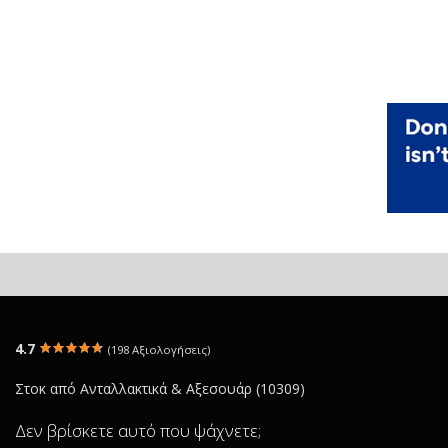
4.7
(198 Αξιολογήσεις)
Στοκ από Ανταλλακτικά & Αξεσουάρ (10309)
Δεν βρίσκετε αυτό που ψάχνετε;