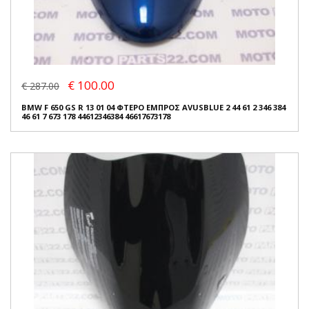
€ 100.00
€ 287.00
BMW F 650 GS R 13 01 04 ΦΤΕΡΟ ΕΜΠΡΟΣ AVUSBLUE 2 44 61 2 346 384
46 61 7 673 178 44612346384 46617673178