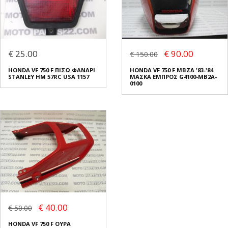
€ 25.00
€ 90.00
€ 150.00
HONDA VF 750 F ΠΙΣΩ ΦΑΝΑΡΙ
HONDA VF 750 F MBZA '83-'84
STANLEY HM 57RC USA 1157
ΜΑΣΚΑ ΕΜΠΡΟΣ G4100-MB2A-
0100
€ 40.00
€ 50.00
HONDA VF 750 F ΟΥΡΑ