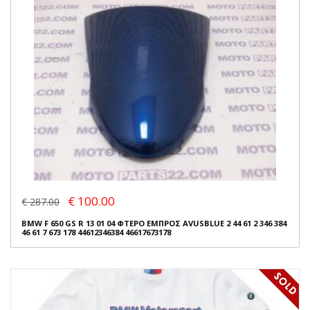
€ 100.00
€ 287.00
BMW F 650 GS R 13 01 04 ΦΤΕΡΟ ΕΜΠΡΟΣ AVUSBLUE 2 44 61 2 346 384
46 61 7 673 178 44612346384 46617673178