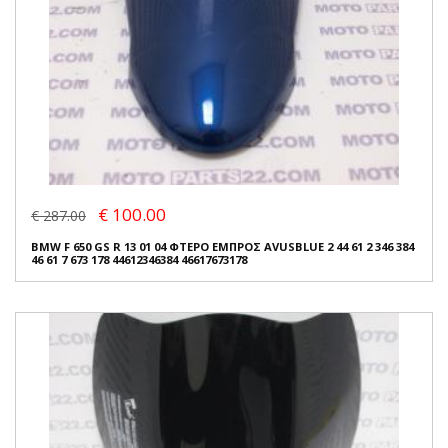
€ 100.00
€ 287.00
BMW F 650 GS R 13 01 04 ΦΤΕΡΟ ΕΜΠΡΟΣ AVUSBLUE 2 44 61 2 346 384
46 61 7 673 178 44612346384 46617673178