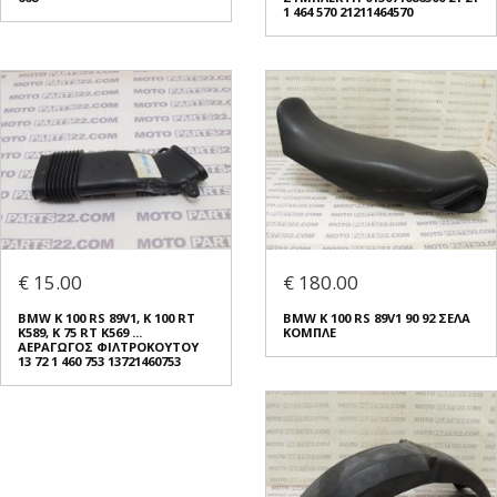
1 464 570 21211464570
€ 15.00
€ 180.00
BMW K 100 RS 89V1, K 100 RT
BMW K 100 RS 89V1 90 92 ΣΕΛΑ
K589, K 75 RT K569 ...
ΚΟΜΠΛΕ
ΑΕΡΑΓΩΓΟΣ ΦΙΛΤΡΟΚΟΥΤΟΥ
13 72 1 460 753 13721460753