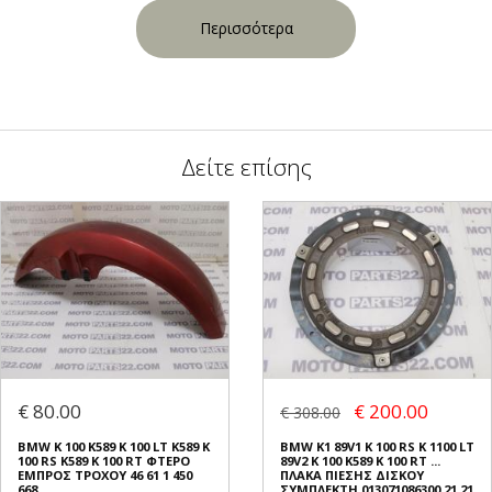
Περισσότερα
Δείτε επίσης
€ 80.00
€ 200.00
€ 308.00
BMW K 100 K589 K 100 LT K589 K
BMW K1 89V1 K 100 RS K 1100 LT
100 RS K589 K 100 RT ΦΤΕΡΟ
89V2 K 100 K589 K 100 RT ...
ΕΜΠΡΟΣ ΤΡΟΧΟΥ 46 61 1 450
ΠΛΑΚΑ ΠΙΕΣΗΣ ΔΙΣΚΟΥ
668
ΣΥΜΠΛΕΚΤΗ 013071086300 21 21