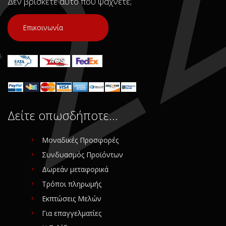
Δεν βρίσκετε αυτό που ψάχνετε;
Νούμερο Αγγελίας (SKU):
Νούμερο Αγγελίας (SKU):
52895
52882
Επικοινωνία
Συνδεθείτε για αγορά
Συνδεθείτε για αγορά
Δείτε οπωσδήποτε…
Μοναδικές Προσφορές
Συνδυασμός Προϊόντων
Δωρεάν μεταφορικά
Τρόποι πληρωμής
Εκπτώσεις Μελών
Για επαγγελματίες