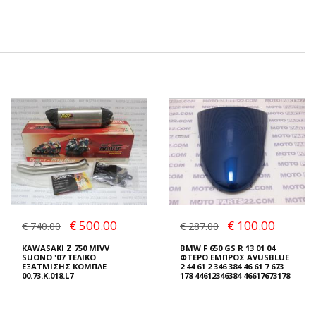
€ 500.00
€ 100.00
€ 740.00
€ 287.00
KAWASAKI Z 750 MIVV
BMW F 650 GS R 13 01 04
SUONO '07 ΤΕΛΙΚΟ
ΦΤΕΡΟ ΕΜΠΡΟΣ AVUSBLUE
ΕΞΑΤΜΙΣΗΣ ΚΟΜΠΛΕ
2 44 61 2 346 384 46 61 7 673
00.73.K.018.L7
178 44612346384 46617673178