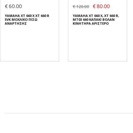
€ 60.00
€ 80.00
€ 120.00
YAMAHA XT 660 X XT 660 R
YAMAHA XT 660 X, XT 660 R,
5VK ΜΟΧΛΙΚΟ ΠΙΣΩ
MT03 660 ΚΑΠΑΚΙ ΒΟΛΑΝ
ΑΝΑΡΤΗΣΗΣ
ΚΙΝΗΤΗΡΑ ΑΡΙΣΤΕΡΟ