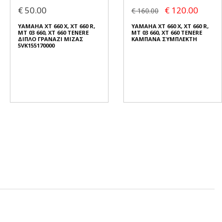
€ 50.00
€ 120.00
€ 160.00
YAMAHA XT 660 X, XT 660 R,
YAMAHA XT 660 X, XT 660 R,
MT 03 660, XT 660 TENERE
MT 03 660, XT 660 TENERE
ΔΙΠΛΟ ΓΡΑΝΑΖΙ ΜΙΖΑΣ
ΚΑΜΠΑΝΑ ΣΥΜΠΛΕΚΤΗ
5VK155170000