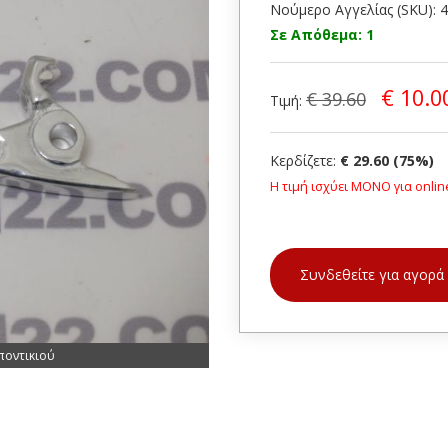
Νούμερο Αγγελίας (SKU): 
Σε Απόθεμα: 1
€ 10.0
€ 39.60
Τιμή:
Κερδίζετε:
€ 29.60 (75%)
Η τιμή ισχύει ΜΟΝΟ για onlin
Συνδεθείτε για αγορά
ποντικιού