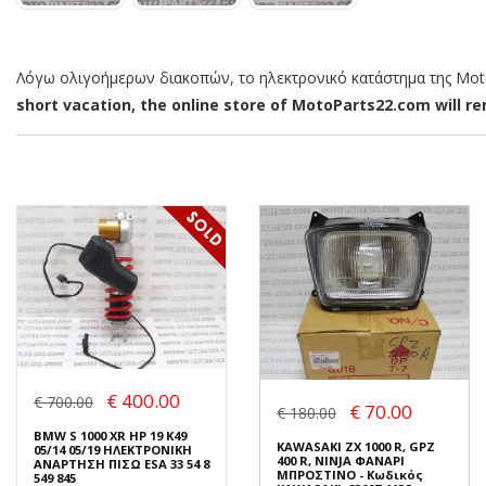
Λόγω ολιγοήμερων διακοπών, το ηλεκτρονικό κατάστημα της MotoP
short vacation, the online store of MotoParts22.com will rem
€ 400.00
€ 700.00
€ 70.00
€ 180.00
BMW S 1000 XR HP 19 K49
KAWASAKI ZX 1000 R, GPZ
05/14 05/19 ΗΛΕΚΤΡΟΝΙΚΗ
400 R, NINJA ΦΑΝΑΡΙ
ΑΝΑΡΤΗΣΗ ΠΙΣΩ ESA 33 54 8
ΜΠΡΟΣΤΙΝΟ - Κωδικός
549 845