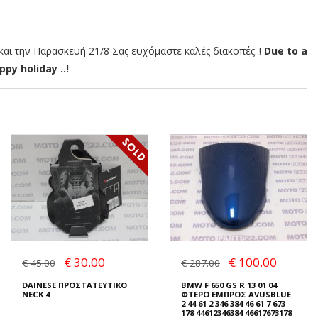
αι την Παρασκευή 21/8 Σας ευχόμαστε καλές διακοπές..!
Due to a
py holiday ..!
€ 30.00
€ 100.00
€ 45.00
€ 287.00
DAINESE ΠΡΟΣΤΑΤΕΥΤΙΚΟ
BMW F 650 GS R 13 01 04
NECK 4
ΦΤΕΡΟ ΕΜΠΡΟΣ AVUSBLUE
2 44 61 2 346 384 46 61 7 673
178 44612346384 46617673178