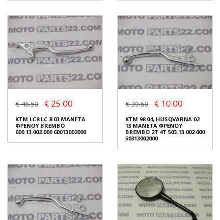
AEON 180 COBRA QUAD 180
AEON 180 COBRA QUAD 180
€ 25.00
€ 10.00
ΨΑΛΙΔΙ ΕΜΠΡΟΣ ΔΕΞΙ
ΨΑΛΙΔΙ ΕΜΠΡΟΣ ΑΡΙΣΤΕΡΟ
€ 46.50
€ 39.60
€ 80.00
€ 80.00
KTM LC8 LC 8 03 ΜΑΝΕΤΑ
KTM 98 04, HUSQVARNA 02
ΦΡΕΝΟΥ BREMBO
13 ΜΑΝΕΤΑ ΦΡΕΝΟΥ
600.13.002.000 60013002000
BREMBO 2T 4T 503.13.002.000
Σε Απόθεμα: 1
Σε Απόθεμα: 1
50313002000
Κατάσταση:
Κατάσταση:
Μεταχειρισμένο
Μεταχειρισμένο
Προέλευση:
Original
Προέλευση:
Original
Νούμερο Αγγελίας (SKU):
Νούμερο Αγγελίας (SKU):
45286
45283