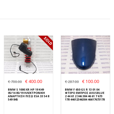
€ 400.00
€ 100.00
€ 700.00
€ 287.00
BMW S 1000 XR HP 19 K49
BMW F 650 GS R 13 01 04
05/14 05/19 ΗΛΕΚΤΡΟΝΙΚΗ
ΦΤΕΡΟ ΕΜΠΡΟΣ AVUSBLUE
ΑΝΑΡΤΗΣΗ ΠΙΣΩ ESA 33 54 8
2 44 61 2 346 384 46 61 7 673
549 845
178 44612346384 46617673178