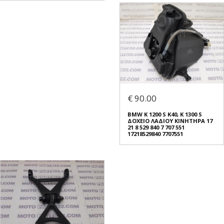
€ 90.00
BMW K 1200 S K40, K 1300 S
ΔΟΧΕΙΟ ΛΑΔΙΟΥ ΚΙΝΗΤΗΡΑ 17
21 8 529 840 7 707 551
17218529840 7707551