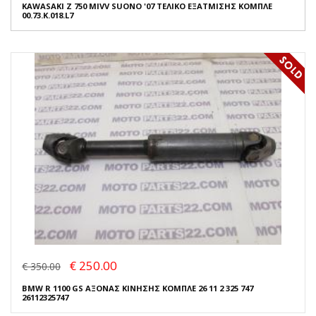
KAWASAKI Z 750 MIVV SUONO '07 ΤΕΛΙΚΟ ΕΞΑΤΜΙΣΗΣ ΚΟΜΠΛΕ
00.73.K.018.L7
€ 250.00
€ 350.00
BMW R 1100 GS ΑΞΟΝΑΣ ΚΙΝΗΣΗΣ ΚΟΜΠΛΕ 26 11 2 325 747
26112325747