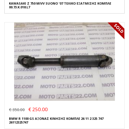
KAWASAKI Z 750 MIVV SUONO '07 ΤΕΛΙΚΟ ΕΞΑΤΜΙΣΗΣ ΚΟΜΠΛΕ
00.73.K.018.L7
€ 250.00
€ 350.00
BMW R 1100 GS ΑΞΟΝΑΣ ΚΙΝΗΣΗΣ ΚΟΜΠΛΕ 26 11 2 325 747
26112325747