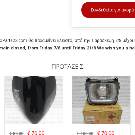
Συνδεθείτε για αγορά
arts22.com θα παραμείνει κλειστό, από την Παρασκευή 7/8 μέχρι κ
ain closed, from Friday 7/8 until Friday 21/8 We wish you a hap
ΠΡΟΤΑΣΕΙΣ
€ 70.00
€ 70.00
€ 86.00
€ 180.00