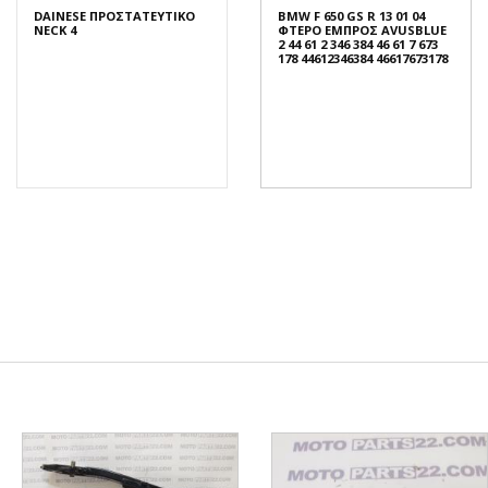
DAINESE ΠΡΟΣΤΑΤΕΥΤΙΚΟ
BMW F 650 GS R 13 01 04
NECK 4
ΦΤΕΡΟ ΕΜΠΡΟΣ AVUSBLUE
2 44 61 2 346 384 46 61 7 673
178 44612346384 46617673178