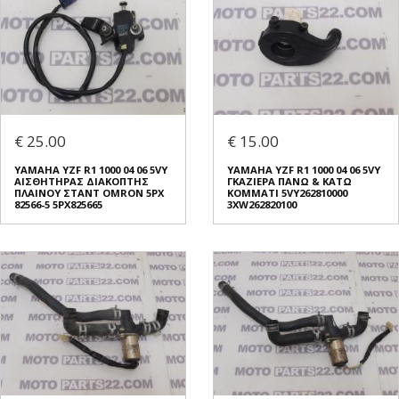
€ 25.00
€ 15.00
YAMAHA YZF R1 1000 04 06 5VY
YAMAHA YZF R1 1000 04 06 5VY
ΑΙΣΘΗΤΗΡΑΣ ΔΙΑΚΟΠΤΗΣ
ΓΚΑΖΙΕΡΑ ΠΑΝΩ & ΚΑΤΩ
ΠΛΑΙΝΟΥ ΣΤΑΝΤ OMRON 5PX
ΚΟΜΜΑΤΙ 5VY262810000
82566-5 5PX825665
3XW262820100