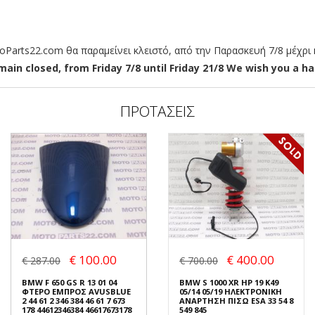
arts22.com θα παραμείνει κλειστό, από την Παρασκευή 7/8 μέχρι κ
ain closed, from Friday 7/8 until Friday 21/8 We wish you a hap
ΠΡΟΤΑΣΕΙΣ
€ 100.00
€ 400.00
€ 287.00
€ 700.00
BMW F 650 GS R 13 01 04
BMW S 1000 XR HP 19 K49
ΦΤΕΡΟ ΕΜΠΡΟΣ AVUSBLUE
05/14 05/19 ΗΛΕΚΤΡΟΝΙΚΗ
2 44 61 2 346 384 46 61 7 673
ΑΝΑΡΤΗΣΗ ΠΙΣΩ ESA 33 54 8
178 44612346384 46617673178
549 845