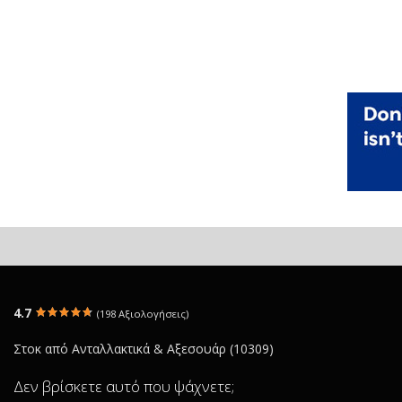
4.7
(198 Αξιολογήσεις)
Στοκ από Ανταλλακτικά & Αξεσουάρ (10309)
Δεν βρίσκετε αυτό που ψάχνετε;