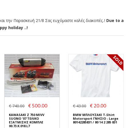
αι την Παρασκευή 21/8 Σας ευχόμαστε καλές διακοπές..!
Due to a
py holiday ..!
€ 500.00
€ 20.00
€ 740.00
€ 43.00
KAWASAKI Z 750 MIVV
BMW ΜΠΛΟΥΖΑΚΙ T-Shirt
SUONO '07 ΤΕΛΙΚΟ
Motorsport ΓΝΗΣΙΟ - Large
ΕΞΑΤΜΙΣΗΣ ΚΟΜΠΛΕ
80142285831 / 80 14 2 285 831
00.73.K.018.L7