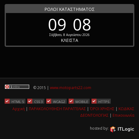
ΡΟΛΟΪ ΚΑΤΑΣΤΗΜΑΤΟΣ
09
08
Σάββατο, 8 Αυγούστου 2026
ΚΛΕΙΣΤΑ
© 2015 |
www.motoparts22.com
HTML 5
CSS 3
WCAG2
MOBILE
HTTPS
Αρχική
|
ΠΑΡΑΚΟΛΟΥΘΗΣΗ ΠΑΡΑΓΓΕΛΙΑΣ
|
ΌΡΟΙ ΧΡΗΣΗΣ
|
ΚΩΔΙΚΑΣ
ΔΕΟΝΤΟΛΟΓΙΑΣ
|
Επικοινωνία
hosted by: