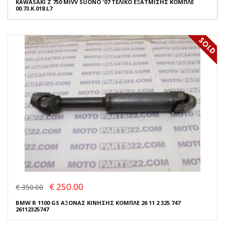
KAWASAKI Z 750 MIVV SUONO '07 ΤΕΛΙΚΟ ΕΞΑΤΜΙΣΗΣ ΚΟΜΠΛΕ
00.73.K.018.L7
€ 250.00
€ 350.00
BMW R 1100 GS ΑΞΟΝΑΣ ΚΙΝΗΣΗΣ ΚΟΜΠΛΕ 26 11 2 325 747
26112325747