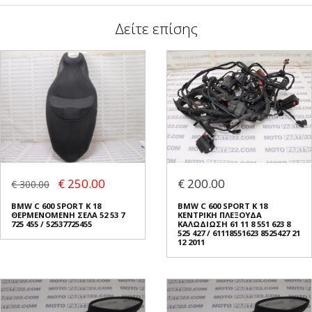
Δείτε επίσης
€ 250.00
€ 200.00
€ 300.00
BMW C 600 SPORT K 18
BMW C 600 SPORT K 18
ΘΕΡΜΕΝΟΜΕΝΗ ΣΕΛΑ 52 53 7
ΚΕΝΤΡΙΚΗ ΠΛΕΞΟΥΔΑ
725 455 / 52537725455
ΚΑΛΩΔΙΩΣΗ 61 11 8 551 623 8
525 427 / 61118551623 8525427 21
12 2011