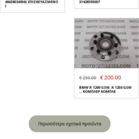
46638536936( ΕΠΙΣΚΕΥΑΣΜΕΝΟ
31428393007
)
€ 200.00
€ 250.00
BMW R 1200 GSW, R 1250 GSW
... ΚΟΜΠΛΕΡ ΚΟΜΠΛΕ
Περισσότερα σχετικά προϊόντα