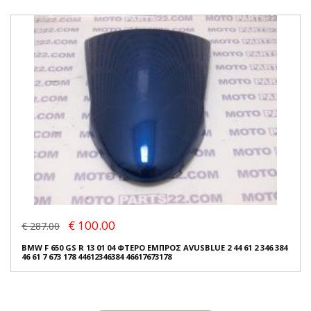
€ 100.00
€ 287.00
BMW F 650 GS R 13 01 04 ΦΤΕΡΟ ΕΜΠΡΟΣ AVUSBLUE 2 44 61 2 346 384
46 61 7 673 178 44612346384 46617673178