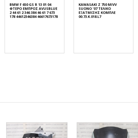
BMW F 650 GS R 13 01 04
KAWASAKI Z 750 MIVV
ΦΤΕΡΟ ΕΜΠΡΟΣ AVUSBLUE
SUONO '07 ΤΕΛΙΚΟ
2 44 61 2 346 384 46 61 7 673
ΕΞΑΤΜΙΣΗΣ ΚΟΜΠΛΕ
178 44612346384 46617673178
00.73.K.018.L7