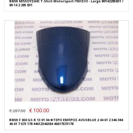
BMW ΜΠΛΟΥΖΑΚΙ T-Shirt Motorsport ΓΝΗΣΙΟ - Large 80142285831 /
80 14 2 285 831
€ 100.00
€ 287.00
BMW F 650 GS R 13 01 04 ΦΤΕΡΟ ΕΜΠΡΟΣ AVUSBLUE 2 44 61 2 346 384
46 61 7 673 178 44612346384 46617673178