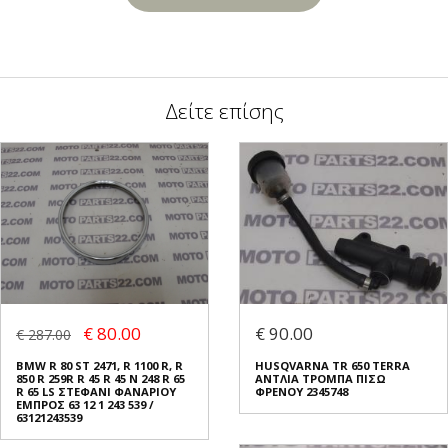
Δείτε επίσης
€ 80.00
€ 90.00
€ 287.00
BMW R 80 ST 2471, R 1100 R, R
HUSQVARNA TR 650 TERRA
850 R 259R R 45 R 45 N 248 R 65
ΑΝΤΛΙΑ ΤΡΟΜΠΑ ΠΙΣΩ
R 65 LS ΣΤΕΦΑΝΙ ΦΑΝΑΡΙΟΥ
ΦΡΕΝΟΥ 2345748
ΕΜΠΡΟΣ 63 12 1 243 539 /
63121243539