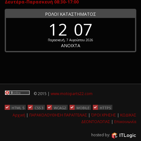
Δευτέρα-Παρασκευή 08:30-17:00
ΡΟΛΟΪ ΚΑΤΑΣΤΗΜΑΤΟΣ
12
07
Παρασκευή, 7 Αυγούστου 2026
ΑΝΟΙΧΤΑ
© 2015 |
www.motoparts22.com
HTML 5
CSS 3
WCAG2
MOBILE
HTTPS
Αρχική
|
ΠΑΡΑΚΟΛΟΥΘΗΣΗ ΠΑΡΑΓΓΕΛΙΑΣ
|
ΌΡΟΙ ΧΡΗΣΗΣ
|
ΚΩΔΙΚΑΣ
ΔΕΟΝΤΟΛΟΓΙΑΣ
|
Επικοινωνία
hosted by: