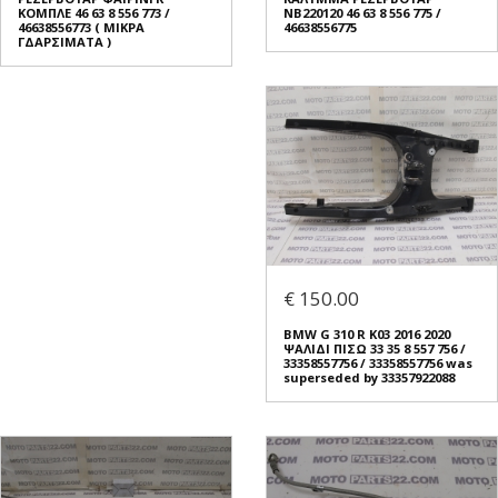
ΚΟΜΠΛΕ 46 63 8 556 773 /
ΝΒ220120 46 63 8 556 775 /
46638556773 ( ΜΙΚΡΑ
46638556775
ΓΔΑΡΣΙΜΑΤΑ )
€ 150.00
BMW G 310 R K03 2016 2020
ΨΑΛΙΔΙ ΠΙΣΩ 33 35 8 557 756 /
33358557756 / 33358557756 was
superseded by 33357922088