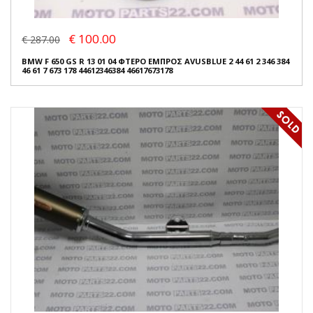
€ 100.00
€ 287.00
BMW F 650 GS R 13 01 04 ΦΤΕΡΟ ΕΜΠΡΟΣ AVUSBLUE 2 44 61 2 346 384
46 61 7 673 178 44612346384 46617673178