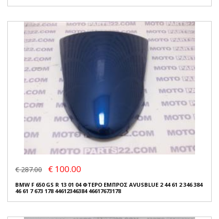
€ 100.00
€ 287.00
BMW F 650 GS R 13 01 04 ΦΤΕΡΟ ΕΜΠΡΟΣ AVUSBLUE 2 44 61 2 346 384
46 61 7 673 178 44612346384 46617673178