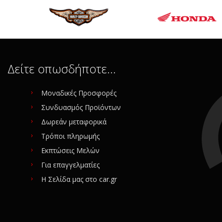
OR 1000 ΣΩΜΑΤΑ ΙΝΤΖΕΞΙΟΝ
 180.00
.00 (29%)
α: 1
ταχειρισμένο
Δείτε οπωσδήποτε…
iginal
ίας (SKU): 29677
Μοναδικές Προσφορές
Συνδυασμός Προϊόντων
ίτε για αγορά
Δωρεάν μεταφορικά
Τρόποι πληρωμής
Εκπτώσεις Μελών
Για επαγγελματίες
Η Σελίδα μας στο car.gr