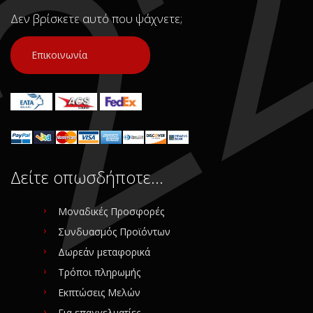
Προέλευση:
Original
Προέλευση:
Original
Δεν βρίσκετε αυτό που ψάχνετε;
Νούμερο Αγγελίας (SKU):
Νούμερο Αγγελίας (SKU):
18149
8035
Επικοινωνία
Συνδεθείτε για αγορά
Συνδεθείτε για αγορά
Δείτε οπωσδήποτε…
Μοναδικές Προσφορές
Συνδυασμός Προϊόντων
Δωρεάν μεταφορικά
Τρόποι πληρωμής
Εκπτώσεις Μελών
Για επαγγελματίες