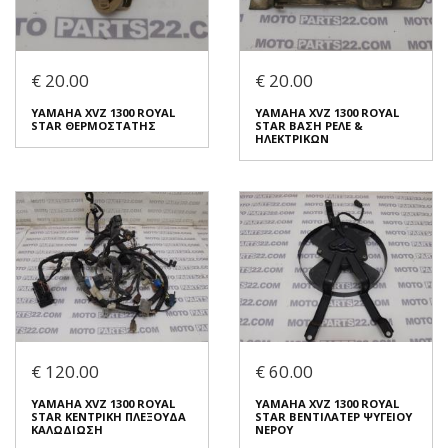
Συνδεθείτε για αγορά
Συνδεθείτε για αγορά
YAMAHA XVZ 1300 ROYAL
YAMAHA XVZ 1300 ROYAL
STAR ΠΟΛΛΑΠΛΑΣΙΑΣΤΗΣ
STAR ΒΑΛΒΙΔΑ
7321
ΑΙΣΘΗΤΗΡΑΣ ΑΝΟΙΓΜΑΤΟΣ
€ 20.00
€ 20.00
ΒΕΝΤΙΛΑΤΕΡ
€ 30.00
€ 20.00
YAMAHA XVZ 1300 ROYAL
YAMAHA XVZ 1300 ROYAL
STAR ΘΕΡΜΟΣΤΑΤΗΣ
STAR ΒΑΣΗ ΡΕΛΕ &
Σε Απόθεμα: 1
ΗΛΕΚΤΡΙΚΩΝ
Σε Απόθεμα: 1
Κατάσταση:
Κατάσταση:
Μεταχειρισμένο
Μεταχειρισμένο
Προέλευση:
Original
Προέλευση:
Original
Νούμερο Αγγελίας (SKU):
Νούμερο Αγγελίας (SKU):
51020
51016
Συνδεθείτε για αγορά
Συνδεθείτε για αγορά
YAMAHA XVZ 1300 ROYAL
YAMAHA XVZ 1300 ROYAL
STAR ΘΕΡΜΟΣΤΑΤΗΣ
STAR ΒΑΣΗ ΡΕΛΕ &
€ 120.00
€ 60.00
ΗΛΕΚΤΡΙΚΩΝ
€ 20.00
€ 20.00
YAMAHA XVZ 1300 ROYAL
YAMAHA XVZ 1300 ROYAL
STAR ΚΕΝΤΡΙΚΗ ΠΛΕΞΟΥΔΑ
STAR ΒΕΝΤΙΛΑΤΕΡ ΨΥΓΕΙΟΥ
Σε Απόθεμα: 1
ΚΑΛΩΔΙΩΣΗ
ΝΕΡΟΥ
Σε Απόθεμα: 1
Κατάσταση: