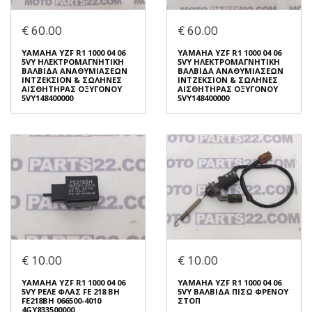
200 37F ΑΝΟΡΘΩΤΗΣ
5VY ΑΙΣΘΗΤΗΡΑΣ
ΔΙΑΚΟΠΤΗΣ ΠΛΑΙΝΟΥ
€ 40.00
ΣΤΑΝΤ OMRON 5PX 82566-5
€ 60.00
€ 60.00
5PX825665
€ 25.00
Σε Απόθεμα: 1
YAMAHA YZF R1 1000 04 06
YAMAHA YZF R1 1000 04 06
5VY ΗΛΕΚΤΡΟΜΑΓΝΗΤΙΚΗ
5VY ΗΛΕΚΤΡΟΜΑΓΝΗΤΙΚΗ
Κατάσταση:
ΒΑΛΒΙΔΑ ΑΝΑΘΥΜΙΑΣΕΩΝ
ΒΑΛΒΙΔΑ ΑΝΑΘΥΜΙΑΣΕΩΝ
Σε Απόθεμα: 1
Μεταχειρισμένο
ΙΝΤΖΕΚΣΙΟΝ & ΣΩΛΗΝΕΣ
ΙΝΤΖΕΚΣΙΟΝ & ΣΩΛΗΝΕΣ
ΑΙΣΘΗΤΗΡΑΣ ΟΞΥΓΟΝΟΥ
ΑΙΣΘΗΤΗΡΑΣ ΟΞΥΓΟΝΟΥ
Κατάσταση:
Προέλευση:
Original
5VY148400000
5VY148400000
Μεταχειρισμένο
Νούμερο Αγγελίας (SKU):
Προέλευση:
Original
49788
Νούμερο Αγγελίας (SKU):
47184
Συνδεθείτε για αγορά
Συνδεθείτε για αγορά
YAMAHA YZF R1 1000 04 06
YAMAHA YZF R1 1000 04 06
5VY ΗΛΕΚΤΡΟΜΑΓΝΗΤΙΚΗ
5VY ΗΛΕΚΤΡΟΜΑΓΝΗΤΙΚΗ
ΒΑΛΒΙΔΑ ΑΝΑΘΥΜΙΑΣΕΩΝ
ΒΑΛΒΙΔΑ ΑΝΑΘΥΜΙΑΣΕΩΝ
ΙΝΤΖΕΚΣΙΟΝ & ΣΩΛΗΝΕΣ
ΙΝΤΖΕΚΣΙΟΝ & ΣΩΛΗΝΕΣ
ΑΙΣΘΗΤΗΡΑΣ ΟΞΥΓΟΝΟΥ
ΑΙΣΘΗΤΗΡΑΣ ΟΞΥΓΟΝΟΥ
€ 10.00
€ 10.00
5VY148400000
5VY148400000
€ 60.00
€ 60.00
YAMAHA YZF R1 1000 04 06
YAMAHA YZF R1 1000 04 06
5VY ΡΕΛΕ ΦΛΑΣ FE 218 BH
5VY ΒΑΛΒΙΔΑ ΠΙΣΩ ΦΡΕΝΟΥ
FE218BH 066500-4010
ΣΤΟΠ
Σε Απόθεμα: 1
Σε Απόθεμα: 1
4GY833500000