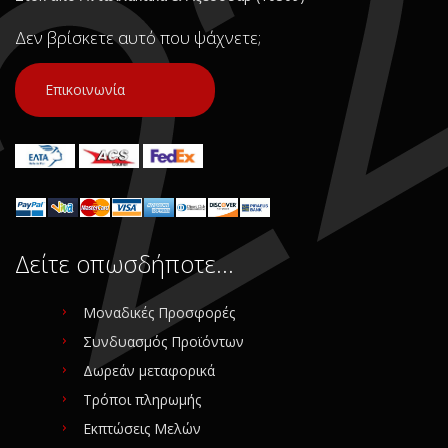
Κατάσταση:
Καινούριο
Προέλευση:
Original
Προέλευση:
Original
Δεν βρίσκετε αυτό που ψάχνετε;
Νούμερο Αγγελίας (SKU):
Νούμερο Αγγελίας (SKU):
15265
7351
Επικοινωνία
Συνδεθείτε για αγορά
Συνδεθείτε για αγορά
Δείτε οπωσδήποτε…
Μοναδικές Προσφορές
Συνδυασμός Προϊόντων
Δωρεάν μεταφορικά
Τρόποι πληρωμής
Εκπτώσεις Μελών