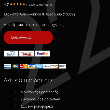
4.7
(198 Αξιολογήσεις)
Σε Απόθεμα: 1
Σε Απόθεμα: 1
Κατάσταση:
Κατάσταση:
Στοκ από Ανταλλακτικά & Αξεσουάρ (10309)
Μεταχειρισμένο
Μεταχειρισμένο
Προέλευση:
Original
Προέλευση:
Original
Δεν βρίσκετε αυτό που ψάχνετε;
Νούμερο Αγγελίας (SKU):
Νούμερο Αγγελίας (SKU):
30168
30166
Επικοινωνία
Συνδεθείτε για αγορά
Συνδεθείτε για αγορά
Δείτε οπωσδήποτε…
Μοναδικές Προσφορές
Συνδυασμός Προϊόντων
Δωρεάν μεταφορικά