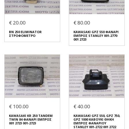
Συνδεθείτε για αγορά
Συνδεθείτε για αγορά
KAWASAKI KLE 400, KLE 500
KAWASAKI ZZR 1100 95 96
ΦΑΝΑΡΙ ΕΜΠΡΟΣ (
ZX-10 95 ΔΙΑΚΟΠΤΗΣ
ΕΠΙΣΚΕΥΑΣΜΈΝΕΣ 2 ΒΑΣΕΙΣ
ΤΙΜΟΝΙΟΥ ΑΡΙΣΤΕΡΟΣ
€ 20.00
€ 80.00
)
€ 40.00
€ 60.00
BN 250 ELIMINATOR
KAWASAKI GPZ 550 ΦΑΝΑΡΙ
ΣΤΡΟΦΟΜΕΤΡΟ
ΕΜΠΡΟΣ STANLEY 001-2770
Σε Απόθεμα: 1
001 2723
Σε Απόθεμα: 1
Κατάσταση:
Κατάσταση:
Μεταχειρισμένο
Μεταχειρισμένο
Προέλευση:
Original
Προέλευση:
Original
Νούμερο Αγγελίας (SKU):
Νούμερο Αγγελίας (SKU):
49820
52040
Συνδεθείτε για αγορά
Συνδεθείτε για αγορά
BN 250 ELIMINATOR
KAWASAKI GPZ 550 ΦΑΝΑΡΙ
ΣΤΡΟΦΟΜΕΤΡΟ
ΕΜΠΡΟΣ STANLEY 001-2770
€ 100.00
€ 40.00
001 2723
€ 20.00
€ 80.00
KAWASAKI KR 250 TANDEM
KAWASAKI GPZ 550, GPZ 750,
TWIN 84 ΦΑΝΑΡΙ ΕΜΠΡΟΣ
GPZ 1000 ΚΑΒΟΥΚΙ ΘΗΚΗ
Σε Απόθεμα: 1
001 2723 001-2723
ΕΜΠΡΟΣ ΦΑΝΑΡΙΟΥ
Σε Απόθεμα: 1
STANLEY 001-2722 001 2722
Κατάσταση: