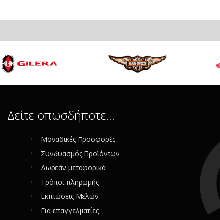
250 NINJA 86-87 ΒΑΣΗ ΜΑΣΚΑΣ -
KAWASAKI ZX 600 NINJA 91-93 ΒΑ
SAKI: 11044-1841
Κωδικός KAWASAKI: 11046-1962
30.00
€ 30.00
€ 70.00
.00 (50%)
Κερδίζετε:
€ 40.00 (58%)
α: 2
Σε Απόθεμα: 1
ινούριο
Κατάσταση:
Καινούριο
Δείτε οπωσδήποτε…
iginal
Προέλευση:
Original
ίας (SKU): 5911
Νούμερο Αγγελίας (SKU): 5920
Μοναδικές Προσφορές
Συνδυασμός Προϊόντων
ίτε για αγορά
Συνδεθείτε για αγορά
Δωρεάν μεταφορικά
Τρόποι πληρωμής
Εκπτώσεις Μελών
Για επαγγελματίες