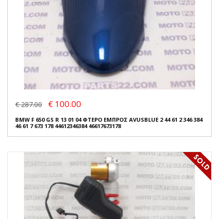
€ 100.00
€ 287.00
BMW F 650 GS R 13 01 04 ΦΤΕΡΟ ΕΜΠΡΟΣ AVUSBLUE 2 44 61 2 346 384
46 61 7 673 178 44612346384 46617673178