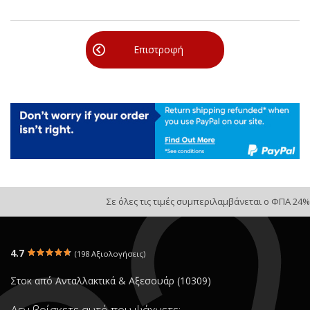
Επιστροφή
Σε όλες τις τιμές συμπεριλαμβάνεται ο ΦΠΑ 24%
4.7
(198 Αξιολογήσεις)
Στοκ από Ανταλλακτικά & Αξεσουάρ (10309)
Δεν βρίσκετε αυτό που ψάχνετε;