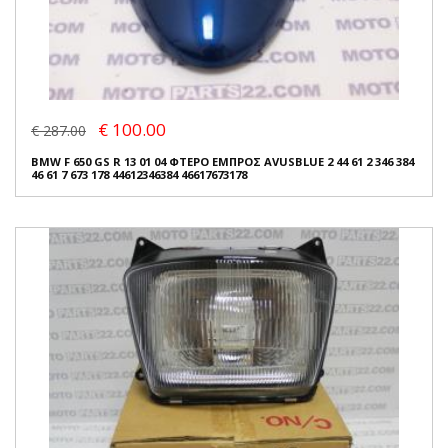
€ 100.00
€ 287.00
BMW F 650 GS R 13 01 04 ΦΤΕΡΟ ΕΜΠΡΟΣ AVUSBLUE 2 44 61 2 346 384
46 61 7 673 178 44612346384 46617673178