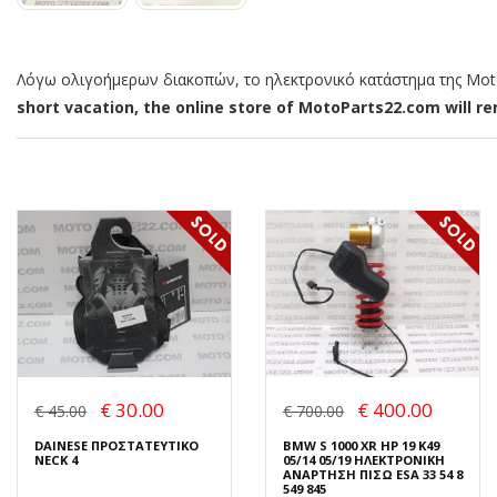
Λόγω ολιγοήμερων διακοπών, το ηλεκτρονικό κατάστημα της MotoP
short vacation, the online store of MotoParts22.com will rem
€ 30.00
€ 400.00
€ 45.00
€ 700.00
DAINESE ΠΡΟΣΤΑΤΕΥΤΙΚΟ
BMW S 1000 XR HP 19 K49
NECK 4
05/14 05/19 ΗΛΕΚΤΡΟΝΙΚΗ
ΑΝΑΡΤΗΣΗ ΠΙΣΩ ESA 33 54 8
549 845