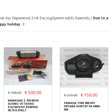
αι την Παρασκευή 21/8 Σας ευχόμαστε καλές διακοπές..!
Due to a
py holiday ..!
€ 500.00
€ 740.00
€ 150.00
€ 210.00
KAWASAKI Z 750 MIVV
YAMAHA TDM 900 5PS
SUONO '07 ΤΕΛΙΚΟ
ΟΡΓΑΝΑ ΚΟΝΤΕΡ YA-0909-
ΕΞΑΤΜΙΣΗΣ ΚΟΜΠΛΕ
003
00.73.K.018.L7