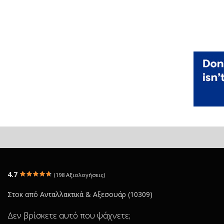
4.7
(198 Αξιολογήσεις)
Στοκ από Ανταλλακτικά & Αξεσουάρ (10309)
Δεν βρίσκετε αυτό που ψάχνετε;