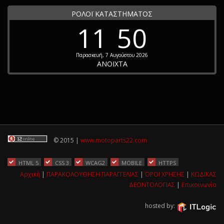
ΡΟΛΟΪ ΚΑΤΑΣΤΗΜΑΤΟΣ
11
50
Παρασκευή, 7 Αυγούστου 2026
ΑΝΟΙΧΤΑ
© 2015 |
www.motoparts22.com
HTML 5
CSS 3
WCAG2
MOBILE
HTTPS
Αρχική
|
ΠΑΡΑΚΟΛΟΥΘΗΣΗ ΠΑΡΑΓΓΕΛΙΑΣ
|
ΌΡΟΙ ΧΡΗΣΗΣ
|
ΚΩΔΙΚΑΣ
ΔΕΟΝΤΟΛΟΓΙΑΣ
|
Επικοινωνία
hosted by: