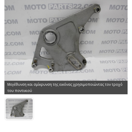
Μεγέθυνση και σμίκρυνση της εικόνας χρησιμοποιώντας τον τροχό
του ποντικιού