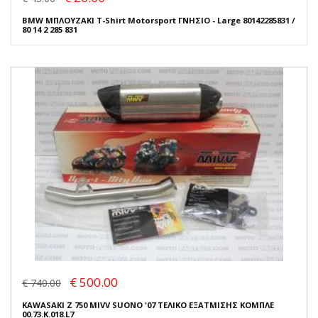
BMW ΜΠΛΟΥΖΑΚΙ T-Shirt Motorsport ΓΝΗΣΙΟ - Large 80142285831 /
80 14 2 285 831
€ 500.00
€ 740.00
KAWASAKI Z 750 MIVV SUONO '07 ΤΕΛΙΚΟ ΕΞΑΤΜΙΣΗΣ ΚΟΜΠΛΕ
00.73.K.018.L7